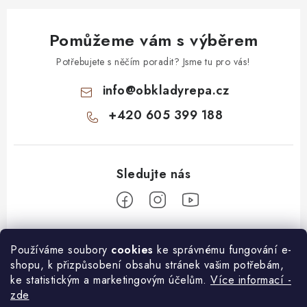
Pomůžeme vám s výběrem
Potřebujete s něčím poradit? Jsme tu pro vás!
info
@
obkladyrepa.cz
+420 605 399 188
Z
Používáme soubory
cookies
ke správnému fungování e-
á
shopu, k přizpůsobení obsahu stránek vašim potřebám,
O nákupu
p
ke statistickým a marketingovým účelům.
Více informací -
a
zde
Doprava a platba
Informace pro Vás