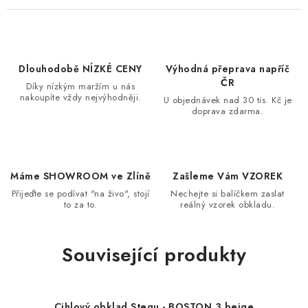
Dlouhodobě NÍZKÉ CENY
Výhodná přeprava napříč
ČR
Díky nízkým maržím u nás
nakoupíte vždy nejvýhodněji.
U objednávek nad 30 tis. Kč je
doprava zdarma.
Máme SHOWROOM ve Zlíně
Zašleme Vám VZOREK
Přijeďte se podívat "na živo", stojí
Nechejte si balíčkem zaslat
to za to.
reálný vzorek obkladu.
Související produkty
Cihlový obklad Stegu - BOSTON 3 beige