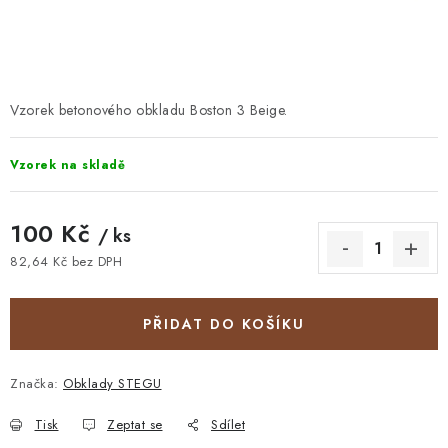
STAVEBNÍ CHEMIE
VZORKOVÉ OBKLADY
Vzorek betonového obkladu Boston 3 Beige.
KONTAKT
DOPRAVA A PLATBA
VZORKOVNA
PRAKTICKÉ RADY
VZOREK
INSPIRACE
Vzorek na skladě
PROČ KOUPIT U NÁS?
VIRTUÁLNÍ PROHLÍDKA
OBCHODNÍ PODMÍNKY
REKLAMAČNÍ ŘÁD
GDPR
100 Kč
/ ks
82,64 Kč bez DPH
Měrná cena:
PŘIDAT DO KOŠÍKU
Značka:
Obklady STEGU
Tisk
Zeptat se
Sdílet