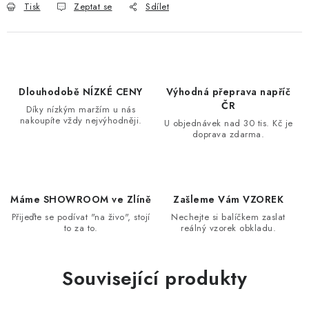
Tisk
Zeptat se
Sdílet
Dlouhodobě NÍZKÉ CENY
Výhodná přeprava napříč
ČR
Díky nízkým maržím u nás
nakoupíte vždy nejvýhodněji.
U objednávek nad 30 tis. Kč je
doprava zdarma.
Máme SHOWROOM ve Zlíně
Zašleme Vám VZOREK
Přijeďte se podívat "na živo", stojí
Nechejte si balíčkem zaslat
to za to.
reálný vzorek obkladu.
Související produkty