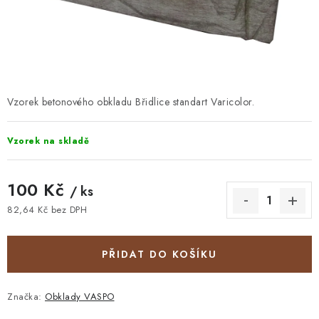
STAVEBNÍ CHEMIE
VZORKOVÉ OBKLADY
KONTAKT
DOPRAVA A PLATBA
VZORKOVNA
PRAKTICKÉ RADY
VZOREK
INSPIRACE
Vzorek betonového obkladu Břidlice standart Varicolor.
PROČ KOUPIT U NÁS?
VIRTUÁLNÍ PROHLÍDKA
Vzorek na skladě
OBCHODNÍ PODMÍNKY
REKLAMAČNÍ ŘÁD
GDPR
100 Kč
/ ks
82,64 Kč bez DPH
Měrná cena:
PŘIDAT DO KOŠÍKU
Značka:
Obklady VASPO