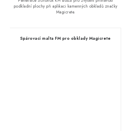
Penetrace Schönox KH slouží pro zvýšení přilnavost
podkladní plochy při aplikaci kamenných obkladů značky
Magicrete.
Spárovací malta FM pro obklady Magicrete