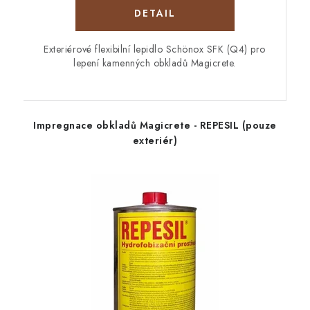
Exteriérové flexibilní lepidlo Schönox SFK (Q4) pro
lepení kamenných obkladů Magicrete.
Impregnace obkladů Magicrete - REPESIL (pouze
exteriér)