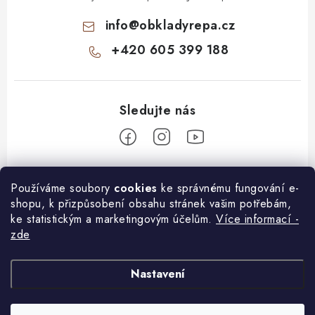
info
@
obkladyrepa.cz
+420 605 399 188
Z
Používáme soubory
cookies
ke správnému fungování e-
á
shopu, k přizpůsobení obsahu stránek vašim potřebám,
O nákupu
p
ke statistickým a marketingovým účelům.
Více informací -
a
zde
Doprava a platba
Informace pro Vás
t
í
Jak vybrat kamenný obklad
KONTAKT
Nastavení
Další benefity
DOPRAVA A PLATBA
Inspirace
Pomůžeme Vám s VÝBĚREM obkladu