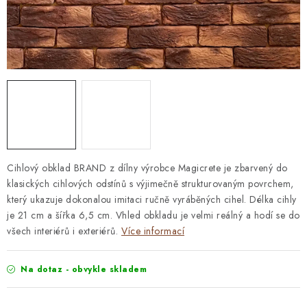
STAVEBNÍ CHEMIE
VZORKOVÉ OBKLADY
KONTAKT
DOPRAVA A PLATBA
VZORKOVNA
PRAKTICKÉ RADY
VZOREK
INSPIRACE
PROČ KOUPIT U NÁS?
VIRTUÁLNÍ PROHLÍDKA
OBCHODNÍ PODMÍNKY
REKLAMAČNÍ ŘÁD
GDPR
Cihlový obklad BRAND z dílny výrobce Magicrete je zbarvený do
klasických cihlových odstínů s výjimečně strukturovaným povrchem,
který ukazuje dokonalou imitaci ručně vyráběných cihel. Délka cihly
je 21 cm a šířka 6,5 cm. Vhled obkladu je velmi reálný a hodí se do
všech interiérů i exteriérů.
Více informací
Na dotaz - obvykle skladem