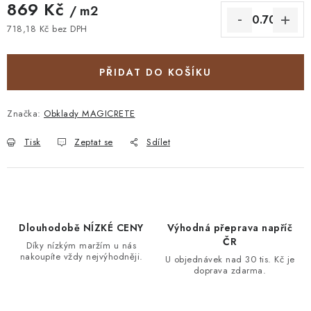
869 Kč
/ m2
718,18 Kč bez DPH
Měrná cena:
PŘIDAT DO KOŠÍKU
Značka:
Obklady MAGICRETE
Tisk
Zeptat se
Sdílet
Dlouhodobě NÍZKÉ CENY
Výhodná přeprava napříč
ČR
Díky nízkým maržím u nás
nakoupíte vždy nejvýhodněji.
U objednávek nad 30 tis. Kč je
doprava zdarma.