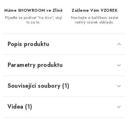
Máme SHOWROOM ve Zlíně
Zašleme Vám VZOREK
Přijeďte se podívat "na živo", stojí
Nechejte si balíčkem zaslat
to za to.
reálný vzorek obkladu.
Popis produktu
Parametry produktu
Související soubory (1)
Videa (1)