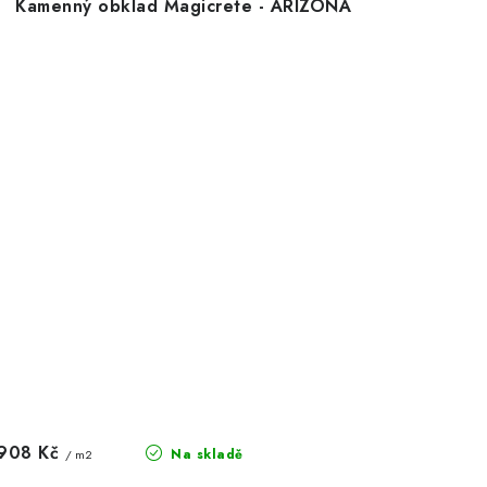
Kamenný obklad Magicrete - ARIZONA
908 Kč
Na skladě
/ m2