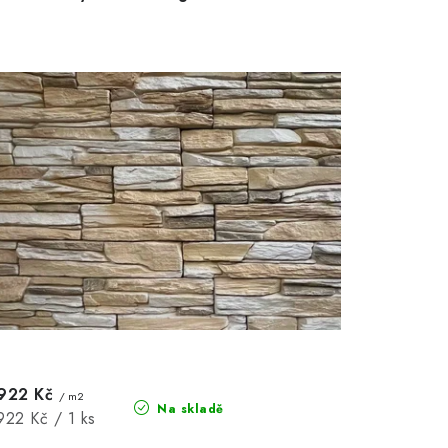
922 Kč
/ m2
Na skladě
Měrná
922 Kč / 1 ks
cena: