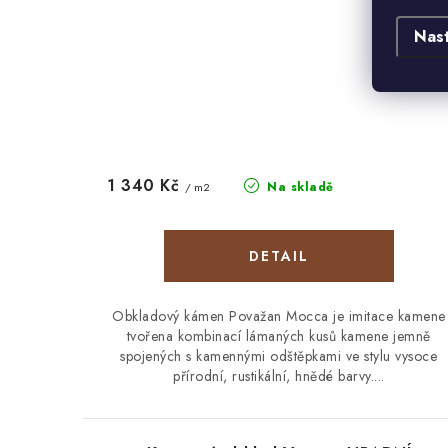
Nas
1 340 Kč
Na skladě
/ m2
Obkladový kámen Považan Mocca je imitace kamene
tvořena kombinací lámaných kusů kamene jemně
spojených s kamennými odštěpkami ve stylu vysoce
přírodní, rustikální, hnědé barvy....