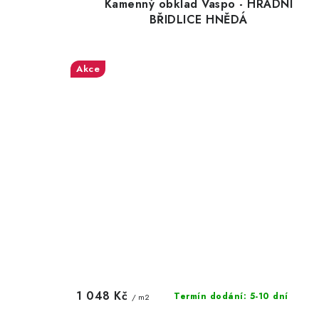
Kamenný obklad Vaspo - HRADNÍ
BŘIDLICE HNĚDÁ
Akce
1 048 Kč
Termín dodání: 5-10 dní
/ m2