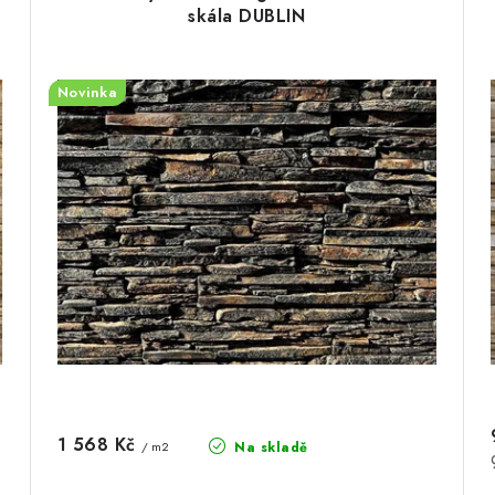
skála DUBLIN
Novinka
1 568 Kč
Na skladě
/ m2