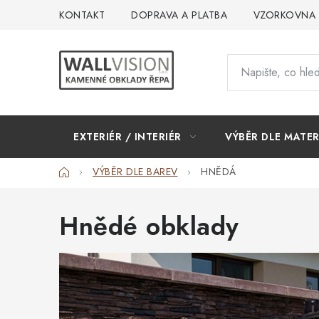
Přejít
KONTAKT
DOPRAVA A PLATBA
VZORKOVNA
na
obsah
EXTERIÉR / INTERIÉR
VÝBĚR DLE MATER
Domů
VÝBĚR DLE BAREV
HNĚDÁ
Hnědé obklady