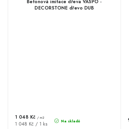
Betonová imitace dřeva VASPO -
DECORSTONE dřevo DUB
1 048 Kč
/ m2
Na skladě
Měrná
1 048 Kč / 1 ks