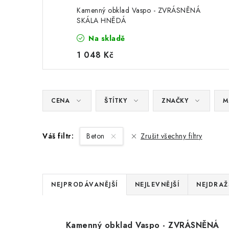
Kamenný obklad Vaspo - ZVRÁSNĚNÁ
SKÁLA HNĚDÁ
Na skladě
1 048 Kč
CENA
ŠTÍTKY
ZNAČKY
M
Váš filtr:
Beton
Zrušit všechny filtry
Ř
NEJPRODÁVANĚJŠÍ
NEJLEVNĚJŠÍ
NEJDRAŽ
a
V
z
Kamenný obklad Vaspo - ZVRÁSNĚNÁ