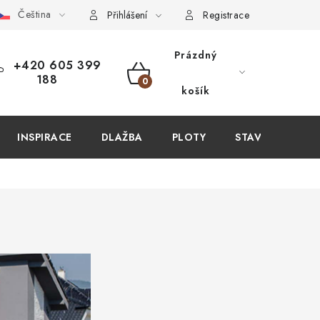
Čeština
PIT U NÁS?
VIRTUÁLNÍ PROHLÍDKA
OBCHODNÍ PODMÍN
Přihlášení
Registrace
Prázdný
+420 605 399
188
NÁKUPNÍ
košík
KOŠÍK
INSPIRACE
DLAŽBA
PLOTY
STAVEBNÍ CHEM