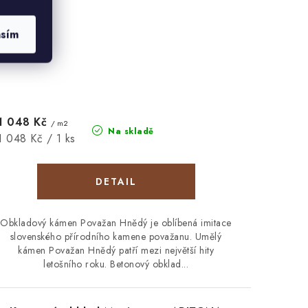
asím
1 048 Kč
/ m2
Na skladě
Měrná
1 048 Kč / 1 ks
cena:
Obkladový kámen Považan Hnědý je oblíbená imitace
slovenského přírodního kamene považanu. Umělý
kámen Považan Hnědý patří mezi největší hity
letošního roku. Betonový obklad...