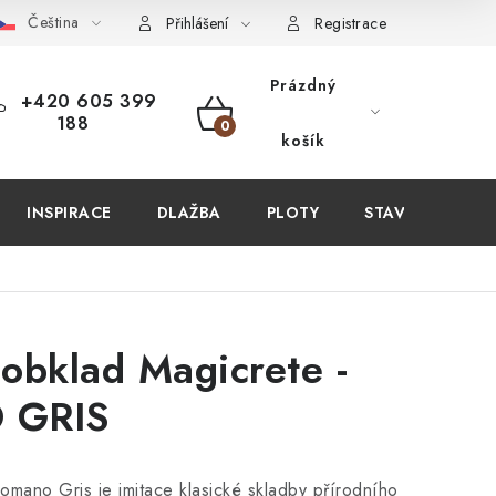
Čeština
PIT U NÁS?
VIRTUÁLNÍ PROHLÍDKA
OBCHODNÍ PODMÍN
Přihlášení
Registrace
Prázdný
+420 605 399
188
NÁKUPNÍ
košík
KOŠÍK
INSPIRACE
DLAŽBA
PLOTY
STAVEBNÍ CHEM
obklad Magicrete -
 GRIS
mano Gris je imitace klasické skladby přírodního