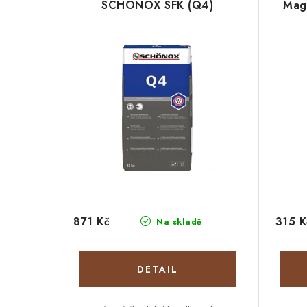
SCHÖNOX SFK (Q4)
Magi
871 Kč
315 K
Na skladě