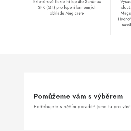
Exteriérové flexibilní lepidlo Schönox
Vysoc
SFK (Q4) pro lepení kamenných
slou
obkladů Magicrete.
Magic
Hydrof
nasák
Pomůžeme vám s výběrem
Potřebujete s něčím poradit? Jsme tu pro vás!