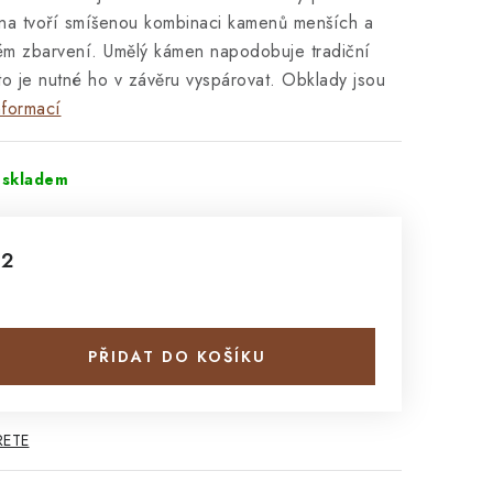
na tvoří smíšenou kombinaci kamenů menších a
ém zbarvení. Umělý kámen napodobuje tradiční
to je nutné ho v závěru vyspárovat. Obklady jsou
nformací
 skladem
m2
PŘIDAT DO KOŠÍKU
RETE