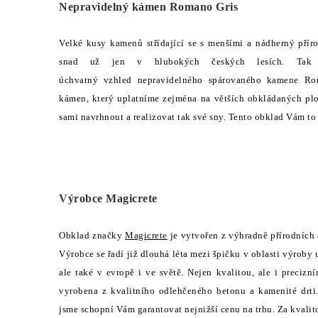
Nepravidelný kámen Romano Gris
Velké kusy kamenů střídající se s menšími a nádherný přír
snad už jen v hlubokých českých lesích. Tak 
úchvatný vzhled nepravidelného spárovaného kamene Ro
kámen, který uplatníme zejména na větších obkládaných pl
sami navrhnout a realizovat tak své sny. Tento obklad Vám to
Výrobce Magicrete
Obklad značky
Magicrete
je vytvořen z výhradně přírodních
Výrobce se řadí již dlouhá léta mezi špičku v oblasti výrob
ale také v evropě i ve světě. Nejen kvalitou, ale i precizn
vyrobena z kvalitního odlehčeného betonu a kamenité drti
jsme schopní Vám garantovat nejnižší cenu na trhu. Za kvalit