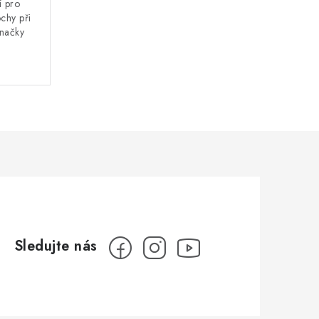
í pro
ochy při
značky