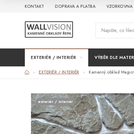
Přejít
KONTAKT
DOPRAVA A PLATBA
VZORKOVNA
na
obsah
EXTERIÉR / INTERIÉR
VÝBĚR DLE MATER
Domů
EXTERIÉR / INTERIÉR
Kamenný obklad Magic
exteriér / interiér