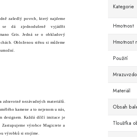
Kategorie
odně zašedlý povrch, který najdeme
Hmotnost
se dá zjednodušeně vyjádřit
mano Gris. Jedná se o obkladový
Hmotnost 
ochách. Obloženou stěnu si můžeme
 umožní.
Použití
Mrazuvzdo
Materiál
 a zdravotně nezávadných materiálů.
Obsah bal
y umělého kamene a to nejenom u nás,
ím designem. Každá dílčí imitace je
Tloušťka o
. Zastupujeme výrobce Magicrete a
ou výrobků si stojíme.