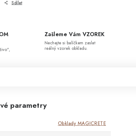
Sdílet
OOM
Zašleme Vám VZOREK
Nechejte si balíčkem zaslat
reálný vzorek obkladu.
živo",
vé parametry
Obklady MAGICRETE