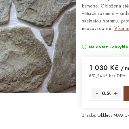
kamene. Obložená stě
větších rozměrů v šed
skalnatou horninu, pro
mrazuvzdorné.
Více i
Na dotaz - obvykle
1 030 Kč
/ 
851,24 Kč bez DPH
Měrná cena:
Značka:
Obklady MAGIC