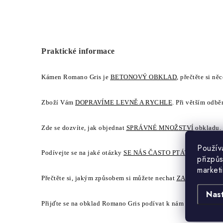
Praktické informace
Kámen Romano Gris je
BETONOVÝ OBKLAD
, přečtěte si ně
Zboží Vám
DOPRAVÍME LEVNĚ A RYCHLE
. Při větším odbě
Zde se dozvíte, jak objednat
SPRÁVNÉ MNOŽSTVÍ
obkladu.
Použív
Podívejte se na jaké otázky
SE NÁS ČASTO PTÁTE
.
přizpůs
market
Přečtěte si, jakým způsobem si můžete nechat
ZASLAT ZDA
Nas
Přijďte se na obklad Romano Gris podívat k nám do
PRODEJ