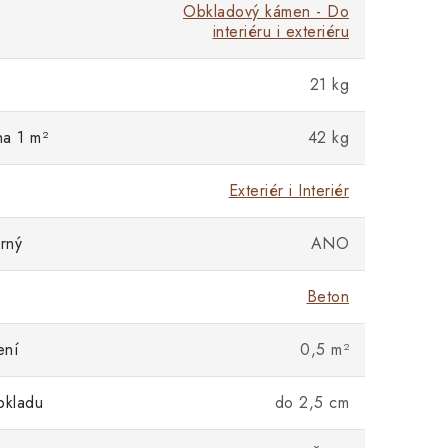
Obkladový kámen - Do
interiéru i exteriéru
21 kg
na 1 m²
42 kg
Exteriér i Interiér
rný
ANO
Beton
ení
0,5 m²
bkladu
do 2,5 cm