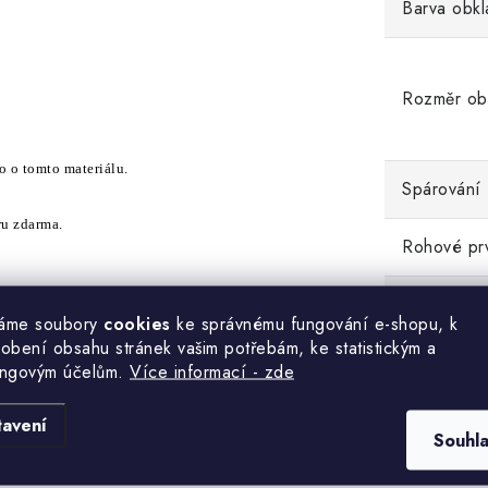
Barva obkl
Rozměr ob
co o tomto materiálu.
Spárování
ru zdarma.
Rohové pr
Tolerance 
áme soubory
cookies
ke správnému fungování e-shopu, k
obení obsahu stránek vašim potřebám, ke statistickým a
ingovým účelům.
Více informací - zde
RMA VZOREK
tohoto obkladu.
tavení
Souhl
NY KAMENNÝCH OBKLADŮ ZLÍN
.