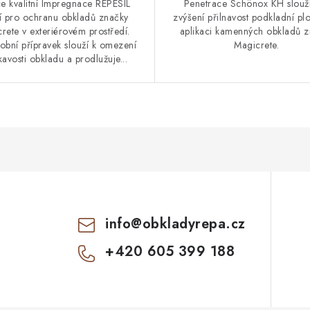
e kvalitní Impregnace REPESIL
Penetrace Schönox KH slouž
ží pro ochranu obkladů značky
zvýšení přilnavost podkladní pl
rete v exteriérovém prostředí.
aplikaci kamenných obkladů 
obní přípravek slouží k omezení
Magicrete.
avosti obkladu a prodlužuje...
info
@
obkladyrepa.cz
+420 605 399 188