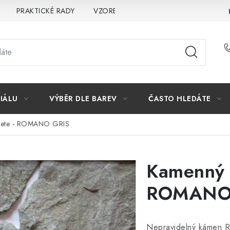
PRAKTICKÉ RADY
VZOREK
INSPIRACE
PROČ KOU
IÁLU
VÝBĚR DLE BAREV
ČASTO HLEDÁTE
rete - ROMANO GRIS
Kamenný 
ROMANO
Nepravidelný kámen Ro