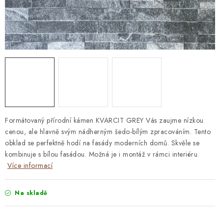
STAVEBNÍ CHEMIE
VZORKOVÉ OBKLADY
KONTAKT
DOPRAVA A PLATBA
VZORKOVNA
PRAKTICKÉ RADY
VZOREK
INSPIRACE
PROČ KOUPIT U NÁS?
VIRTUÁLNÍ PROHLÍDKA
OBCHODNÍ PODMÍNKY
REKLAMAČNÍ ŘÁD
GDPR
Formátovaný přírodní kámen KVARCIT GREY Vás zaujme nízkou
cenou, ale hlavně svým nádherným šedo-bílým zpracováním. Tento
obklad se perfektně hodí na fasády moderních domů. Skvěle se
kombinuje s bílou fasádou. Možná je i montáž v rámci interiéru.
Více informací
Na skladě