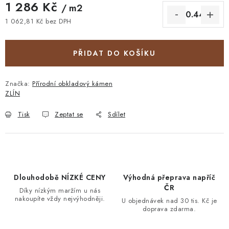
1 286 Kč
/ m2
1 062,81 Kč bez DPH
Měrná cena:
PŘIDAT DO KOŠÍKU
Značka:
Přírodní obkladový kámen
ZLÍN
Tisk
Zeptat se
Sdílet
Dlouhodobě NÍZKÉ CENY
Výhodná přeprava napříč
ČR
Díky nízkým maržím u nás
nakoupíte vždy nejvýhodněji.
U objednávek nad 30 tis. Kč je
doprava zdarma.