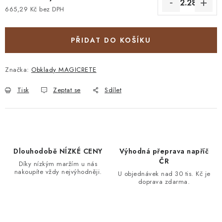
665,29 Kč bez DPH
Měrná cena:
PŘIDAT DO KOŠÍKU
Značka:
Obklady MAGICRETE
Tisk
Zeptat se
Sdílet
Dlouhodobě NÍZKÉ CENY
Výhodná přeprava napříč
ČR
Díky nízkým maržím u nás
nakoupíte vždy nejvýhodněji.
U objednávek nad 30 tis. Kč je
doprava zdarma.