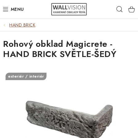
Přejít
Hleda
na
obsah
HAND BRICK
EXTERIÉR / INTERIÉR
Rohový obklad Magicrete -
VÝBĚR DLE MATERIÁLU
HAND BRICK SVĚTLE-ŠEDÝ
VÝBĚR DLE BAREV
ČASTO HLEDÁTE
exteriér / interiér
INSPIRACE
DLAŽBA
PLOTY