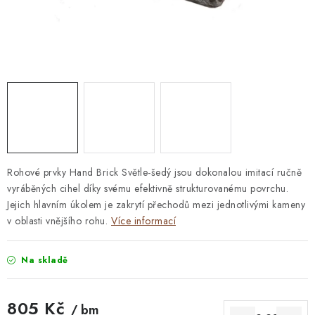
STAVEBNÍ CHEMIE
VZORKOVÉ OBKLADY
KONTAKT
DOPRAVA A PLATBA
VZORKOVNA
PRAKTICKÉ RADY
VZOREK
INSPIRACE
PROČ KOUPIT U NÁS?
VIRTUÁLNÍ PROHLÍDKA
OBCHODNÍ PODMÍNKY
REKLAMAČNÍ ŘÁD
GDPR
Rohové prvky Hand Brick Světle-šedý jsou dokonalou imitací ručně
vyráběných cihel díky svému efektivně strukturovanému povrchu.
Jejich hlavním úkolem je zakrytí přechodů mezi jednotlivými kameny
v oblasti vnějšího rohu.
Více informací
Na skladě
805 Kč
/ bm