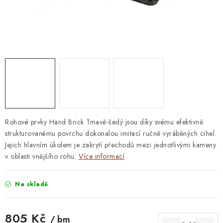
STAVEBNÍ CHEMIE
VZORKOVÉ OBKLADY
KONTAKT
DOPRAVA A PLATBA
VZORKOVNA
PRAKTICKÉ RADY
VZOREK
INSPIRACE
PROČ KOUPIT U NÁS?
VIRTUÁLNÍ PROHLÍDKA
OBCHODNÍ PODMÍNKY
REKLAMAČNÍ ŘÁD
GDPR
Rohové prvky Hand Brick Tmavě-šedý jsou díky svému efektivně
strukturovanému povrchu dokonalou imitací ručně vyráběných cihel.
Jejich hlavním úkolem je zakrytí přechodů mezi jednotlivými kameny
v oblasti vnějšího rohu.
Více informací
Na skladě
805 Kč
/ bm