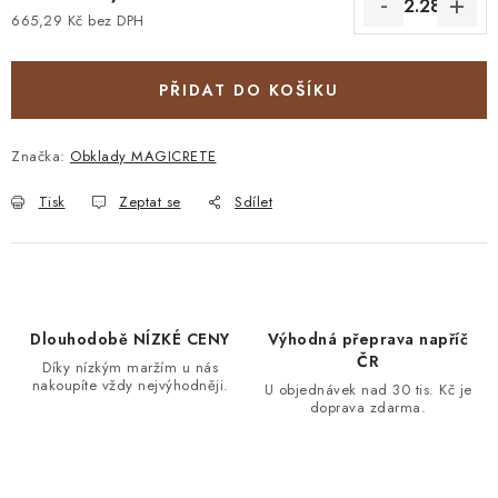
665,29 Kč bez DPH
Měrná cena:
PŘIDAT DO KOŠÍKU
Značka:
Obklady MAGICRETE
Tisk
Zeptat se
Sdílet
Dlouhodobě NÍZKÉ CENY
Výhodná přeprava napříč
ČR
Díky nízkým maržím u nás
nakoupíte vždy nejvýhodněji.
U objednávek nad 30 tis. Kč je
doprava zdarma.