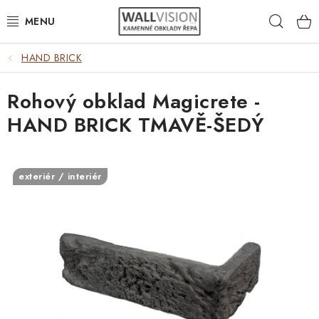
Přejít
Hleda
na
obsah
HAND BRICK
EXTERIÉR / INTERIÉR
Rohový obklad Magicrete -
VÝBĚR DLE MATERIÁLU
HAND BRICK TMAVĚ-ŠEDÝ
VÝBĚR DLE BAREV
ČASTO HLEDÁTE
exteriér / interiér
INSPIRACE
DLAŽBA
PLOTY