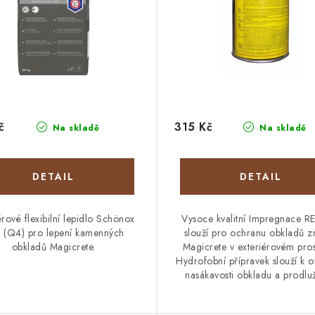
č
315 Kč
Na skladě
Na skladě
érové flexibilní lepidlo Schönox
Vysoce kvalitní Impregnace R
 (Q4) pro lepení kamenných
slouží pro ochranu obkladů z
obkladů Magicrete.
Magicrete v exteriérovém pros
Hydrofobní přípravek slouží k 
nasákavosti obkladu a prodlužu