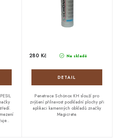
280 Kč
Na skladě
EPESIL
Penetrace Schönox KH slouží pro
načky
zvýšení přilnavost podkladní plochy při
tředí.
aplikaci kamenných obkladů značky
omezení
Magicrete.
je...