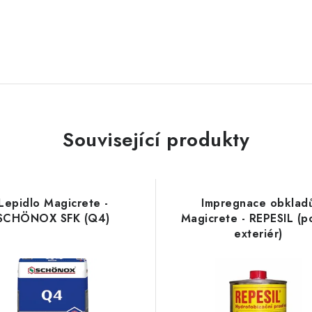
Související produkty
Lepidlo Magicrete -
Impregnace obklad
SCHÖNOX SFK (Q4)
Magicrete - REPESIL (p
exteriér)