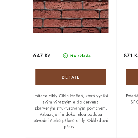
647 Kč
871 K
Na skladě
Imitace cihly Cihla Hnědá, která vyniká
Exteri
svým výrazným a do červena
SFK
zbarveným strukturovaným povrchem.
Vzbuzuje tím dokonalou podobu
původní české pálené cihly. Obkladové
pásky...