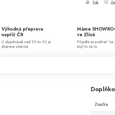
Tisk
Ze
Výhodná přeprava
Máme SHOWR
napříč ČR
ve Zlíně
U objednávek nad 30 tis. Kč je
Přijeďte se podívat "na 
doprava zdarma.
stojí to za to.
Doplňko
Značka