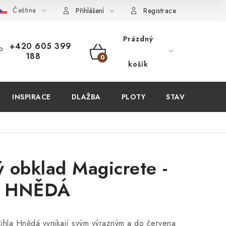
Čeština
PIT U NÁS?
VIRTUÁLNÍ PROHLÍDKA
OBCHODNÍ PODMÍN
Přihlášení
Registrace
Prázdný
+420 605 399
188
NÁKUPNÍ
košík
KOŠÍK
INSPIRACE
DLAŽBA
PLOTY
STAVEBNÍ CHEM
 obklad Magicrete -
A HNĚDÁ
ihla Hnědá vynikají svým výrazným a do červena