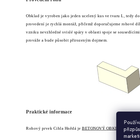
Obklad je vyroben jako jeden ucelený kus ve tvaru L, tedy d
provedení je rychlá montáž, přičemž doporučujeme rohové díl
vzniku nevzhledné svislé spáry v oblasti spoje se sousedícím
prováže a bude působit přirozeným dojmem.
Praktické informace
Použív
přizpůs
Rohový prvek Cihla Hnědá je
BETONOVÝ OBKLAD
, přečtět
market