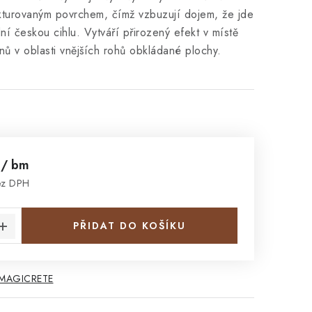
kturovaným povrchem, čímž vzbuzují dojem, že jde
í českou cihlu. Vytváří přirozený efekt v místě
ů v oblasti vnějších rohů obkládané plochy.
č
/ bm
ez DPH
:
PŘIDAT DO KOŠÍKU
 MAGICRETE