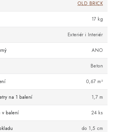
OLD BRICK
17 kg
Exteriér i Interiér
rný
ANO
Beton
ení
0,67 m²
try na 1 balení
1,7 m
 v balení
24 ks
bkladu
do 1,5 cm