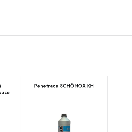
ů
Penetrace SCHÖNOX KH
ouze