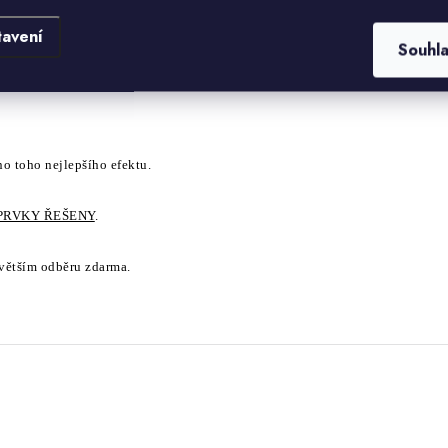
kamene.
tavení
Souhl
no toho nejlepšího efektu.
PRVKY ŘEŠENY
.
i větším odběru zdarma.