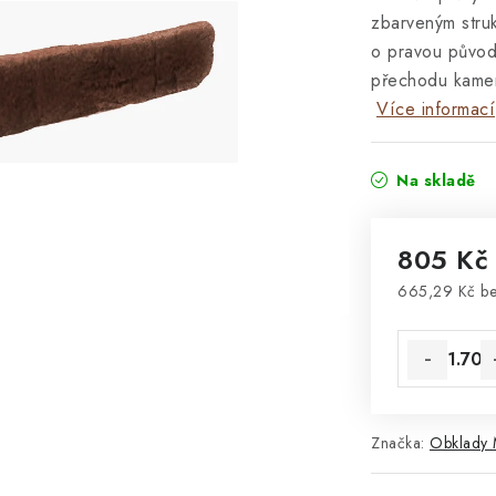
zbarveným stru
o pravou původn
přechodu kamen
Více informací
Na skladě
805 K
665,29 Kč b
Měrná cena
Značka:
Obklady