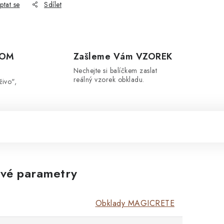
ptat se
Sdílet
OOM
Zašleme Vám VZOREK
Nechejte si balíčkem zaslat
reálný vzorek obkladu.
živo",
vé parametry
Obklady MAGICRETE