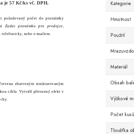
Kategorie
a je 57 Kč/ks vč. DPH.
st požadovaný počet do poznámky
Hmotnost
ost
Zadat poznámku pro prodejce
,
t telefonicky, nebo e-mailem.
Použití
Mrazuvzdo
Materiál
Obsah bal
červena zbarveným strukturovaným
ou cihlu. Vytváří přirozený efekt v
Výškové me
ochy.
Počet kusů
Tloušťka o