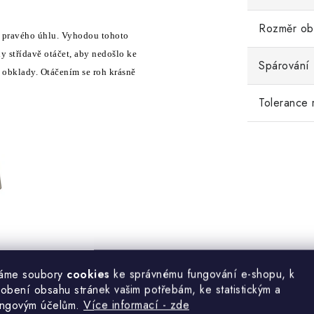
Rozměr ob
o pravého úhlu. Vyhodou tohoto
y střídavě otáčet, aby nedošlo ke
Spárování
i obklady. Otáčením se roh krásně
Tolerance 
áme soubory
cookies
ke správnému fungování e-shopu, k
obení obsahu stránek vašim potřebám, ke statistickým a
e si něco o tomto materiálu.
ingovým účelům.
Více informací - zde