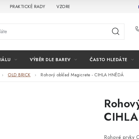
PRAKTICKÉ RADY
VZOREK
INSPIRACE
PROČ KOU
IÁLU
VÝBĚR DLE BAREV
ČASTO HLEDÁTE
OLD BRICK
Rohový obklad Magicrete - CIHLA HNĚDÁ
Rohový
CIHL
Rohové prvky C