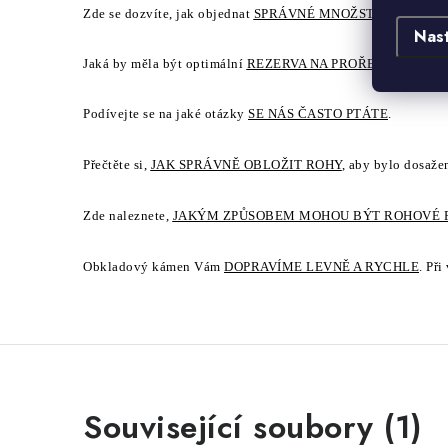
Zde se dozvíte, jak objednat
SPRÁVNÉ MNOŽSTVÍ
umělého 
Nas
Jaká by měla být optimální
REZERVA NA PROŘEZY
.
Podívejte se na jaké otázky
SE NÁS ČASTO PTÁTE
.
Přečtěte si,
JAK SPRÁVNĚ OBLOŽIT ROHY
, aby bylo dosaže
Zde naleznete,
JAKÝM ZPŮSOBEM MOHOU BÝT ROHOVÉ 
Obkladový kámen Vám
DOPRAVÍME LEVNĚ A RYCHLE
. Př
Související soubory (1)