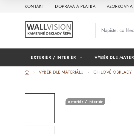
Přejít
KONTAKT
DOPRAVA A PLATBA
VZORKOVNA
na
obsah
EXTERIÉR / INTERIÉR
VÝBĚR DLE MATER
Domů
VÝBĚR DLE MATERIÁLU
CIHLOVÉ OBKLADY
exteriér / interiér