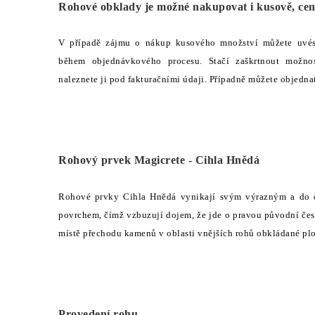
Rohové obklady je možné nakupovat i kusově, cen
V případě zájmu o nákup kusového množství můžete uvé
během objednávkového procesu. Stačí zaškrtnout možn
naleznete ji pod fakturačními údaji. Případně můžete objedna
Rohový prvek Magicrete - Cihla Hnědá
Rohové prvky Cihla Hnědá vynikají svým výrazným a do 
povrchem, čímž vzbuzují dojem, že jde o pravou původní česk
místě přechodu kamenů v oblasti vnějších rohů obkládané pl
Provedení rohu