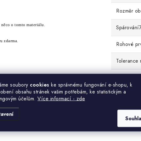
Rozměr ob
si něco o tomto materiálu.
Spárování
ru zdarma.
Rohové pr
Tolerance 
áme soubory
cookies
ke správnému fungování e-shopu, k
RMA VZOREK
tohoto obkladu.
obení obsahu stránek vašim potřebám, ke statistickým a
ingovým účelům.
Více informací - zde
Y KAMENNÝCH OBKLADŮ ZLÍN
.
tavení
Souhl