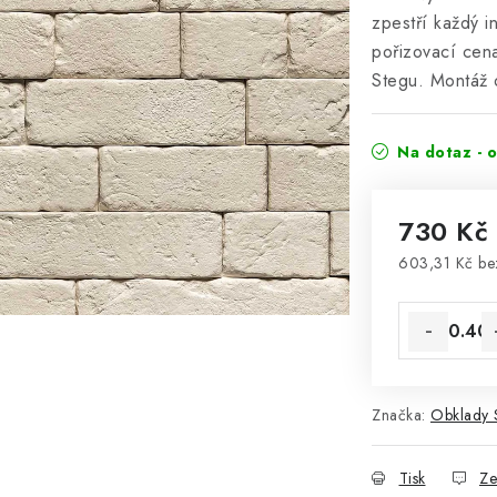
zpestří každý i
pořizovací cen
Stegu. Montáž o
Na dotaz - 
730 Kč
603,31 Kč b
Měrná cena
Značka:
Obklady
Tisk
Ze