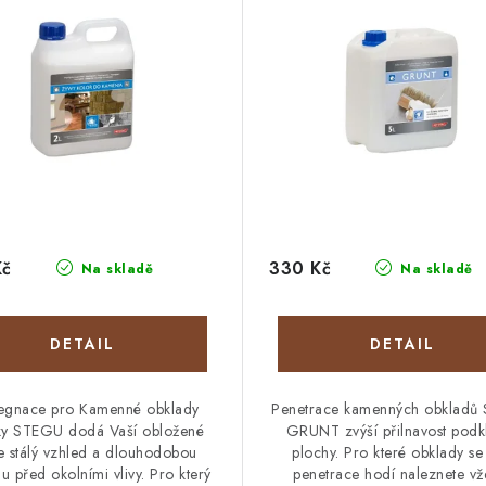
Kč
330 Kč
Na skladě
Na skladě
egnace pro Kamenné obklady
Penetrace kamenných obkladů
ky STEGU dodá Vaší obložené
GRUNT zvýší přilnavost podk
e stálý vzhled a dlouhodobou
plochy. Pro které obklady se 
u před okolními vlivy. Pro který
penetrace hodí naleznete vž