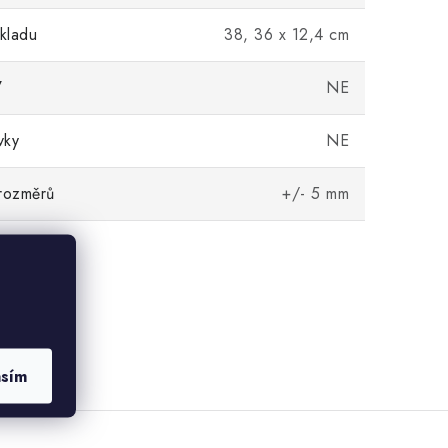
kladu
38, 36 x 12,4 cm
7
NE
vky
NE
rozměrů
+/- 5 mm
asím