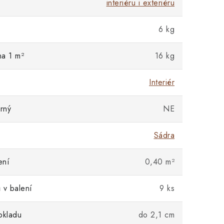
interiéru i exteriéru
6 kg
na 1 m²
16 kg
Interiér
rný
NE
Sádra
ení
0,40 m²
 v balení
9 ks
bkladu
do 2,1 cm