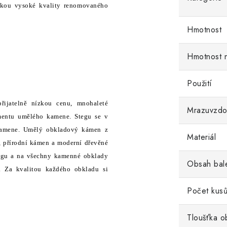
rukou vysoké kvality renomovaného
Hmotnost
Hmotnost 
Použití
přijatelně nízkou cenu, mnohaleté
Mrazuvzdo
timentu umělého kamene. Stegu se v
í kamene. Umělý obkladový kámen z
Materiál
, přírodní kámen a moderní dřevěné
Stegu a na všechny kamenné obklady
Obsah bal
s. Za kvalitou každého obkladu si
Počet kusů
Tloušťka o