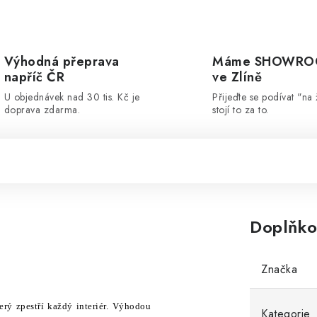
Výhodná přeprava
Máme SHOWR
napříč ČR
ve Zlíně
U objednávek nad 30 tis. Kč je
Přijeďte se podívat "na 
doprava zdarma.
stojí to za to.
Doplňko
Značka
ý zpestří každý interiér. Výhodou
Kategorie