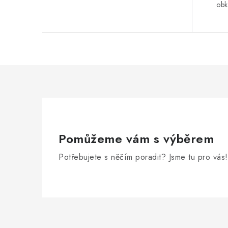
obk
Pomůžeme vám s výběrem
Potřebujete s něčím poradit? Jsme tu pro vás!
Z
á