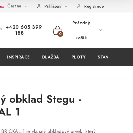
Čeština
PIT U NÁS?
VIRTUÁLNÍ PROHLÍDKA
OBCHODNÍ PODMÍN
Přihlášení
Registrace
Prázdný
+420 605 399
188
NÁKUPNÍ
košík
KOŠÍK
INSPIRACE
DLAŽBA
PLOTY
STAVEBNÍ CHEM
ý obklad Stegu -
AL 1
 BRICKAL 1 je vkusný obkladový prvek, který