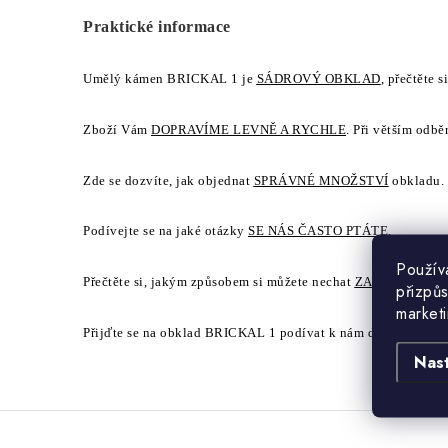
Praktické informace
Umělý kámen BRICKAL 1 je
SÁDROVÝ OBKLAD
, přečtěte 
Zboží Vám
DOPRAVÍME LEVNĚ A RYCHLE
. Při větším odbě
Zde se dozvíte, jak objednat
SPRÁVNÉ MNOŽSTVÍ
obkladu.
Podívejte se na jaké otázky
SE NÁS ČASTO PTÁTE
.
Použív
Přečtěte si, jakým způsobem si můžete nechat
ZASLAT ZDA
přizpůs
market
Přijďte se na obklad BRICKAL 1 podívat k nám do
PRODEJN
Nas