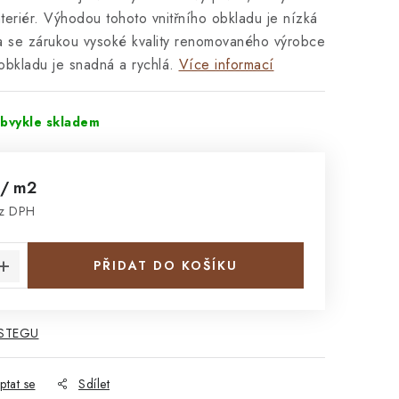
nteriér. Výhodou tohoto vnitřního obkladu je nízká
a se zárukou vysoké kvality renomovaného výrobce
bkladu je snadná a rychlá.
Více informací
obvykle skladem
/ m2
ez DPH
:
PŘIDAT DO KOŠÍKU
 STEGU
ptat se
Sdílet