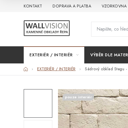
Přejít
KONTAKT
DOPRAVA A PLATBA
VZORKOVNA
na
obsah
EXTERIÉR / INTERIÉR
VÝBĚR DLE MATER
Domů
EXTERIÉR / INTERIÉR
Sádrový obklad Stegu -
pouze interiér