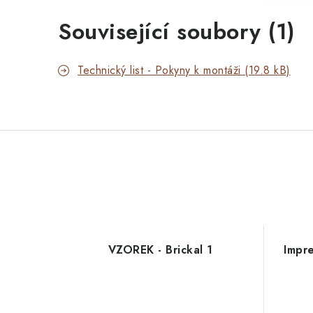
Související soubory (1)
Technický list - Pokyny k montáži (19.8 kB)
VZOREK - Brickal 1
Impr