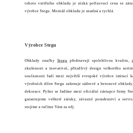
tohoto vnitřního obkladu je nízká pořizovací cena se zá
výrobce Stegu. Montáž obkladu je snadná a rychlá.
Výrobce Stegu
Obklady značky
Stegu
představují spolehlivou kvalitu, 
zkušenosti a inovativní, přitažlivý design veškerého sor
současnosti řadí mezi největší evropské výrobce imitac
výrobních dílen Stegu zahrnuje sádrové a betonové obklady
dekorace. Pyšne se řadíme mezi oficiální zástupce firmy 
garantujeme veškeré záruky, závazné poradenství a servi
stojíme a ručíme Vám za něj.