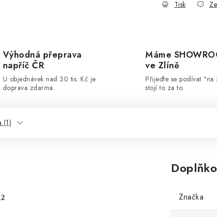
Tisk
Ze
Výhodná přeprava
Máme SHOWR
napříč ČR
ve Zlíně
U objednávek nad 30 tis. Kč je
Přijeďte se podívat "na 
doprava zdarma.
stojí to za to.
 (1)
Doplňko
Značka
12