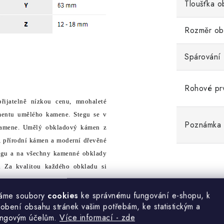
Tloušťka o
Rozměr ob
Spárování
Rohové pr
přijatelně nízkou cenu, mnohaleté
timentu umělého kamene. Stegu se v
Poznámka
í kamene. Umělý obkladový kámen z
, přírodní kámen a moderní dřevěné
Stegu a na všechny kamenné obklady
s. Za kvalitou každého obkladu si
áme soubory
cookies
ke správnému fungování e-shopu, k
obení obsahu stránek vašim potřebám, ke statistickým a
ingovým účelům.
Více informací - zde