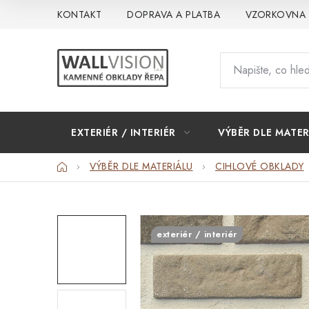
Přejít
KONTAKT
DOPRAVA A PLATBA
VZORKOVNA
na
obsah
EXTERIÉR / INTERIÉR
VÝBĚR DLE MATER
Domů
VÝBĚR DLE MATERIÁLU
CIHLOVÉ OBKLADY
exteriér / interiér