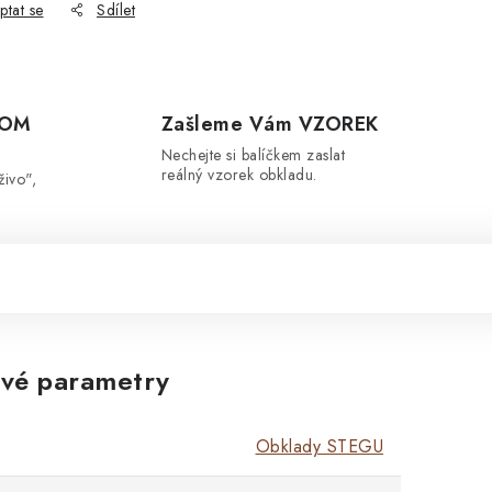
ptat se
Sdílet
OOM
Zašleme Vám VZOREK
Nechejte si balíčkem zaslat
reálný vzorek obkladu.
živo",
vé parametry
Obklady STEGU