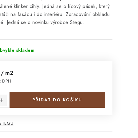
álené klinker cihly. Jedná se o lícový pásek, který
táži na fasádu i do interiéru. Zpracování obkladu
né. Jedná se o novinku výrobce Stegu.
obvykle skladem
č
/ m2
z DPH
:
PŘIDAT DO KOŠÍKU
 STEGU