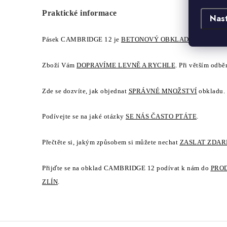
Praktické informace
Nas
Pásek CAMBRIDGE 12 je
BETONOVÝ OBKLAD
, přečtěte si
Zboží Vám
DOPRAVÍME LEVNĚ A RYCHLE
. Při větším odbě
Zde se dozvíte, jak objednat
SPRÁVNÉ MNOŽSTVÍ
obkladu.
Podívejte se na jaké otázky
SE NÁS ČASTO PTÁTE
.
Přečtěte si, jakým způsobem si můžete nechat
ZASLAT ZDA
Přijďte se na obklad CAMBRIDGE 12 podívat k nám do
PRO
ZLÍN
.