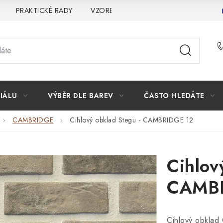
PRAKTICKÉ RADY
VZOREK
INSPIRACE
PROČ KOU
IÁLU
VÝBĚR DLE BAREV
ČASTO HLEDÁTE
CAMBRIDGE
Cihlový obklad Stegu - CAMBRIDGE 12
Cihlov
CAMBR
Cihlový obklad