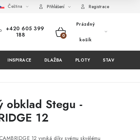
Čeština
PIT U NÁS?
VIRTUÁLNÍ PROHLÍDKA
OBCHODNÍ PODMÍN
Přihlášení
Registrace
Prázdný
+420 605 399
188
NÁKUPNÍ
košík
KOŠÍK
INSPIRACE
DLAŽBA
PLOTY
STAVEBNÍ CHEM
ý obklad Stegu -
IDGE 12
 CAMBRIDGE 12 vyniká díky svému skvělému