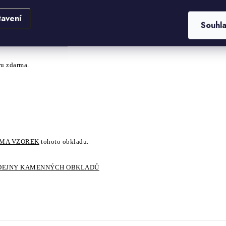
tavení
Souhl
 něco o tomto materiálu.
ru zdarma.
RMA VZOREK
tohoto obkladu.
DEJNY KAMENNÝCH OBKLADŮ