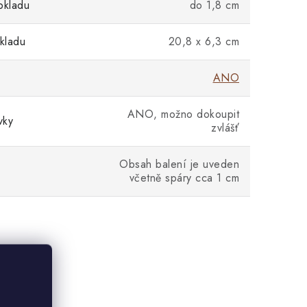
bkladu
do 1,8 cm
kladu
20,8 x 6,3 cm
ANO
ANO, možno dokoupit
vky
zvlášť
Obsah balení je uveden
včetně spáry cca 1 cm