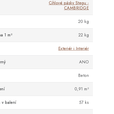
Cihlové pásky Stegu -
CAMBRIDGE
20 kg
na 1 m²
22 kg
Exteriér i Interiér
rný
ANO
Beton
ení
0,91 m²
 v balení
57 ks