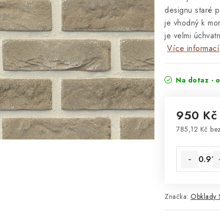
designu staré p
je vhodný k mon
je velmi úchvat
Více informací
Na dotaz - 
950 K
785,12 Kč be
Měrná cena
Značka:
Obklady