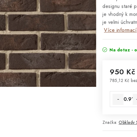
designu staré p
je vhodný k mon
je velmi úchvat
Více informací
Na dotaz - 
950 K
785,12 Kč be
Měrná cena
Značka:
Obklady