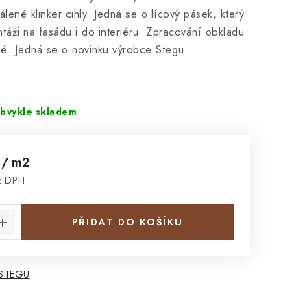
álené klinker cihly. Jedná se o lícový pásek, který
táži na fasádu i do interiéru. Zpracování obkladu
né. Jedná se o novinku výrobce Stegu.
obvykle skladem
č
/ m2
z DPH
:
PŘIDAT DO KOŠÍKU
 STEGU