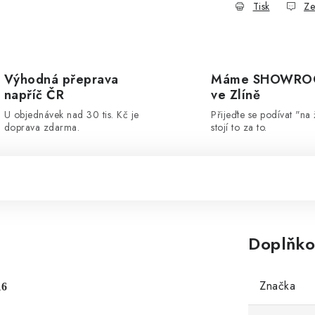
Tisk
Ze
Výhodná přeprava
Máme SHOWR
napříč ČR
ve Zlíně
U objednávek nad 30 tis. Kč je
Přijeďte se podívat "na 
doprava zdarma.
stojí to za to.
Doplňko
Značka
16