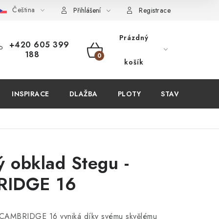
Čeština
PIT U NÁS?
VIRTUÁLNÍ PROHLÍDKA
OBCHODNÍ PODMÍN
Přihlášení
Registrace
Prázdný
+420 605 399
188
NÁKUPNÍ
košík
KOŠÍK
INSPIRACE
DLAŽBA
PLOTY
STAVEBNÍ CHEM
ý obklad Stegu -
IDGE 16
 CAMBRIDGE 16 vyniká díky svému skvělému