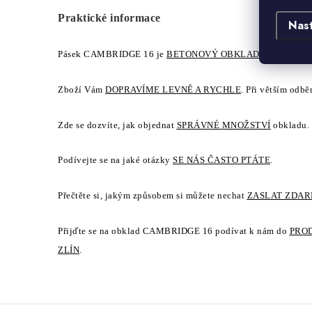
Praktické informace
Nas
Pásek CAMBRIDGE 16 je
BETONOVÝ OBKLAD
, přečtěte si
Zboží Vám
DOPRAVÍME LEVNĚ A RYCHLE
. Při větším odbě
Zde se dozvíte, jak objednat
SPRÁVNÉ MNOŽSTVÍ
obkladu.
Podívejte se na jaké otázky
SE NÁS ČASTO PTÁTE
.
Přečtěte si, jakým způsobem si můžete nechat
ZASLAT ZDA
Přijďte se na obklad CAMBRIDGE 16 podívat k nám do
PRO
ZLÍN
.