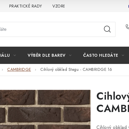
PRAKTICKÉ RADY
VZOREK
INSPIRACE
PROČ KOU
IÁLU
VÝBĚR DLE BAREV
ČASTO HLEDÁTE
CAMBRIDGE
Cihlový obklad Stegu - CAMBRIDGE 16
Cihlov
CAMBR
Cihlový obklad