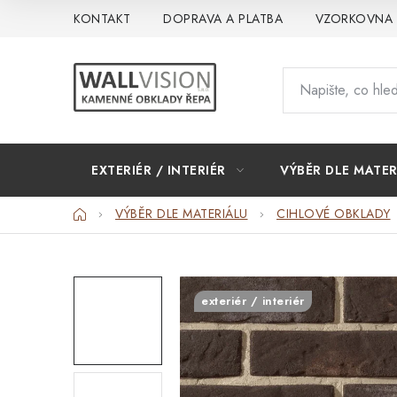
Přejít
KONTAKT
DOPRAVA A PLATBA
VZORKOVNA
na
obsah
EXTERIÉR / INTERIÉR
VÝBĚR DLE MATER
Domů
VÝBĚR DLE MATERIÁLU
CIHLOVÉ OBKLADY
exteriér / interiér