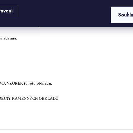
tavení
Souhl
 něco o tomto materiálu.
ru zdarma.
RMA VZOREK
tohoto obkladu.
DEJNY KAMENNÝCH OBKLADŮ