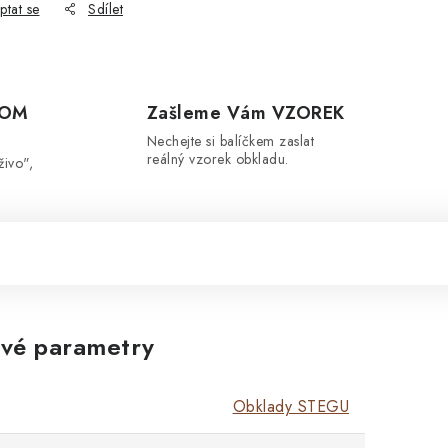
ptat se
Sdílet
OOM
Zašleme Vám VZOREK
Nechejte si balíčkem zaslat
reálný vzorek obkladu.
živo",
vé parametry
Obklady STEGU