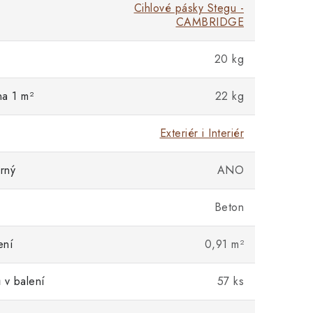
Cihlové pásky Stegu -
CAMBRIDGE
20 kg
na 1 m²
22 kg
Exteriér i Interiér
rný
ANO
Beton
ení
0,91 m²
 v balení
57 ks