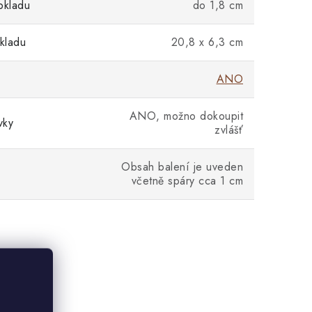
bkladu
do 1,8 cm
kladu
20,8 x 6,3 cm
ANO
ANO, možno dokoupit
vky
zvlášť
Obsah balení je uveden
včetně spáry cca 1 cm