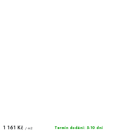
1 161 Kč
Termín dodání: 5-10 dní
/ m2