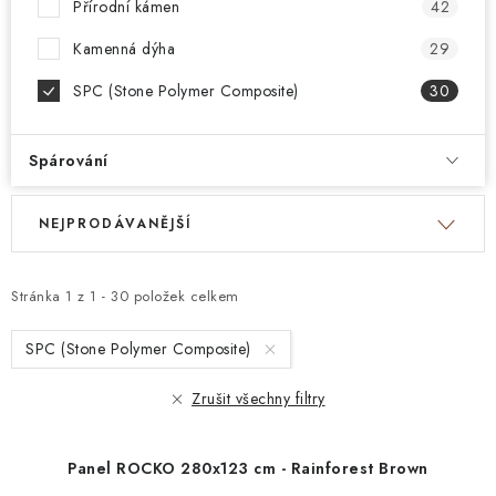
Přírodní kámen
42
Kamenná dýha
29
SPC (Stone Polymer Composite)
30
Spárování
V
Ř
NEJPRODÁVANĚJŠÍ
ý
a
p
z
i
e
Stránka
1
z
1
-
30
položek celkem
s
n
SPC (Stone Polymer Composite)
p
í
r
p
Zrušit všechny filtry
o
r
d
o
Panel ROCKO 280x123 cm - Rainforest Brown
u
d