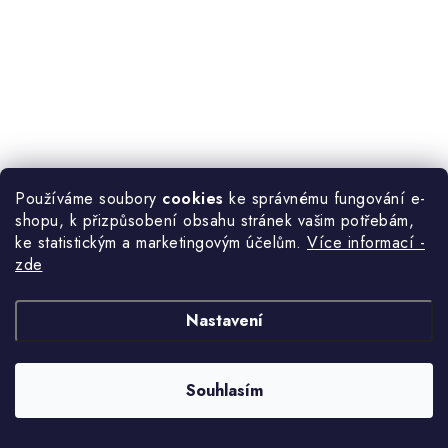
Používáme soubory
cookies
ke správnému fungování e-
1 161 Kč
Termín dodání: 5-10 dní
/ m2
shopu, k přizpůsobení obsahu stránek vašim potřebám,
ke statistickým a marketingovým účelům.
Více informací -
zde
Nastavení
ROCKO panel Marble Gold, v rozměru 280x123 cm, představuje
moderní řešení pro každého, kdo hledá stylový a odolný obklad
interiérových stěn. Díky inovativnímu složení z...
Souhlasím