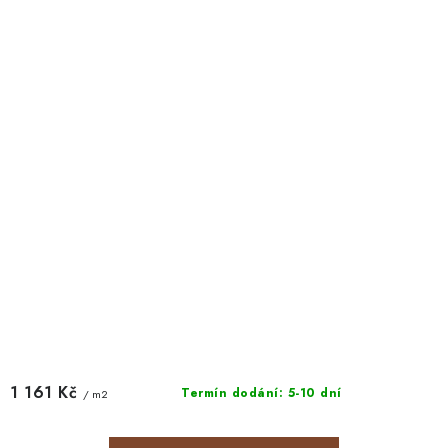
1 161 Kč
Termín dodání: 5-10 dní
/ m2