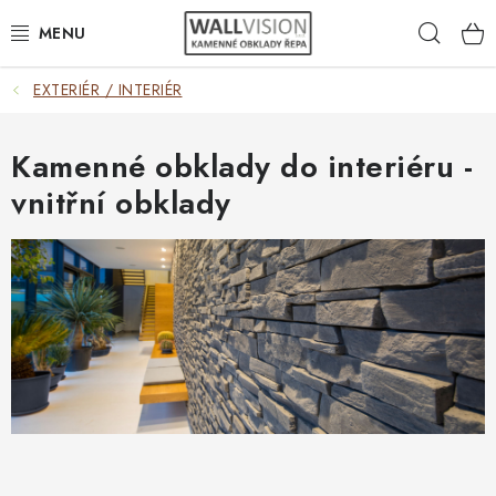
Přejít
Hleda
na
obsah
EXTERIÉR / INTERIÉR
EXTERIÉR / INTERIÉR
VÝBĚR DLE MATERIÁLU
Kamenné obklady do interiéru -
vnitřní obklady
VÝBĚR DLE BAREV
ČASTO HLEDÁTE
INSPIRACE
DLAŽBA
PLOTY