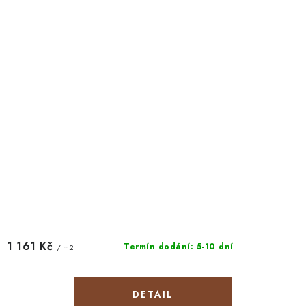
1 161 Kč
Termín dodání: 5-10 dní
/ m2