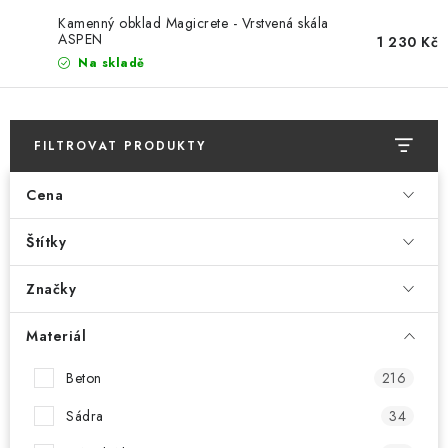
Kamenný obklad Magicrete - Vrstvená skála
ASPEN
1 230 Kč
Na skladě
FILTROVAT PRODUKTY
Cena
Štítky
Značky
Materiál
Beton
216
Sádra
34