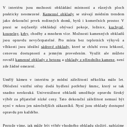
STAVEBNÍ CHEMIE
V interiéru jsou možnosti obkládání místností a různých ploch
prakticky neomezené.
Kamenné obklady
se stávají módním trendem
VZORKOVÉ OBKLADY
jako dekorační prvek rodinných domů, bytů i komerčních prostor. V
praxi se nejčastěji obkládají obývací pokoje, ložnice,
kuchyně
,
KONTAKT
DOPRAVA A PLATBA
VZORKOVNA
koupelny
,
krby
, chodby a mnohem více. Možnosti kamenných obkladů
PRAKTICKÉ RADY
VZOREK
INSPIRACE
jsou opravdu nevyčerpatelné. Pro místa bez teplotních výkyvů a
vlhkosti jsou ideální
sádrové obklady
, které se chlubí svou lehkostí,
PROČ KOUPIT U NÁS?
VIRTUÁLNÍ PROHLÍDKA
cenovou dostupností a jemným provedením. Využít ale můžete
OBCHODNÍ PODMÍNKY
REKLAMAČNÍ ŘÁD
GDPR
rovněž
kamenné obklady z betonu
a
obklady z přírodního kamene
, není
zde žádné omezení.
Umělý kámen v interiéru je módní záležitostí několika málo let.
Obložení vnitřní stěny dodá bydlení potřebný šmrnc, který se tak
snadno neokouká. Univerzálnost obkladů umožňuje opravdu široký
výběr za přijatelně nízké ceny. Tato dekorační záležitost nemusí být
nyní v rukou jen náročnějších zákazníků. Nyní jsou obklady dostupné
opravdu pro každého.
Protože víme, jak může být výběr vhodného obkladu složitý, nabízíme