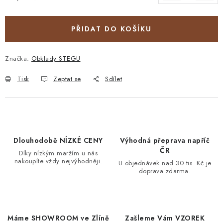
Měrná cena:
PŘIDAT DO KOŠÍKU
Značka:
Obklady STEGU
Tisk
Zeptat se
Sdílet
Dlouhodobě NÍZKÉ CENY
Výhodná přeprava napříč
ČR
Díky nízkým maržím u nás
nakoupíte vždy nejvýhodněji.
U objednávek nad 30 tis. Kč je
doprava zdarma.
Máme SHOWROOM ve Zlíně
Zašleme Vám VZOREK