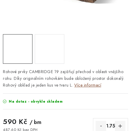
STAVEBNÍ CHEMIE
VZORKOVÉ OBKLADY
KONTAKT
DOPRAVA A PLATBA
VZORKOVNA
PRAKTICKÉ RADY
VZOREK
INSPIRACE
PROČ KOUPIT U NÁS?
VIRTUÁLNÍ PROHLÍDKA
OBCHODNÍ PODMÍNKY
REKLAMAČNÍ ŘÁD
GDPR
Rohové prvky CAMBRIDGE 19 zajišťují přechod v oblasti vnějšího
rohu. Díky originálním rohovkám bude obložený prostor dokonalý.
Rohový obklad je jeden kus ve tvaru L.
Více informací
Na dotaz - obvykle skladem
590 Kč
/ bm
487,60 Kč bez DPH