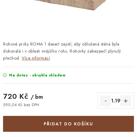
STAVEBNÍ CHEMIE
VZORKOVÉ OBKLADY
KONTAKT
DOPRAVA A PLATBA
VZORKOVNA
PRAKTICKÉ RADY
VZOREK
INSPIRACE
Rohové prvky ROMA 1 desert zajistí, aby obložená stěna byla
dokonalá i v oblasti vnějšího rohu. Rohovky zabezpečí plynulý
PROČ KOUPIT U NÁS?
VIRTUÁLNÍ PROHLÍDKA
přechod.
Více informací
OBCHODNÍ PODMÍNKY
REKLAMAČNÍ ŘÁD
GDPR
Na dotaz - obvykle skladem
720 Kč
/ bm
595,04 Kč bez DPH
Měrná cena:
PŘIDAT DO KOŠÍKU