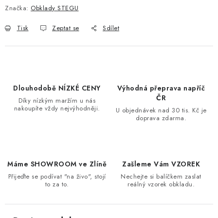
Značka:
Obklady STEGU
Tisk
Zeptat se
Sdílet
Dlouhodobě NÍZKÉ CENY
Výhodná přeprava napříč
ČR
Díky nízkým maržím u nás
nakoupíte vždy nejvýhodněji.
U objednávek nad 30 tis. Kč je
doprava zdarma.
Máme SHOWROOM ve Zlíně
Zašleme Vám VZOREK
Přijeďte se podívat "na živo", stojí
Nechejte si balíčkem zaslat
to za to.
reálný vzorek obkladu.