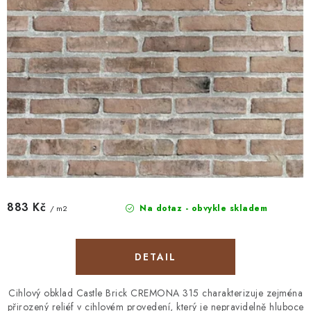
883 Kč
Na dotaz - obvykle skladem
/ m2
Cihlový obklad Castle Brick CREMONA 315 charakterizuje zejména
přirozený reliéf v cihlovém provedení, který je nepravidelně hluboce