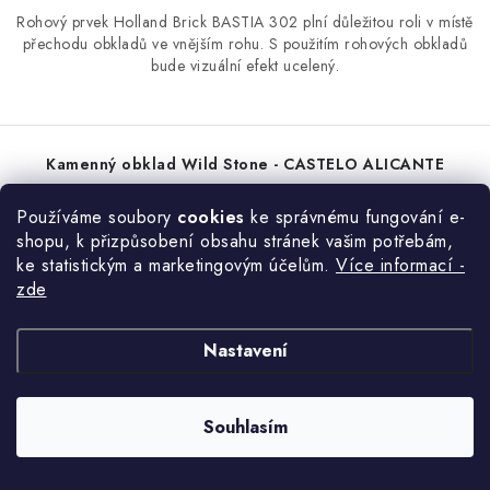
Rohový prvek Holland Brick BASTIA 302 plní důležitou roli v místě
přechodu obkladů ve vnějším rohu. S použitím rohových obkladů
bude vizuální efekt ucelený.
Kamenný obklad Wild Stone - CASTELO ALICANTE
Používáme soubory
cookies
ke správnému fungování e-
shopu, k přizpůsobení obsahu stránek vašim potřebám,
ke statistickým a marketingovým účelům.
Více informací -
zde
Nastavení
Souhlasím