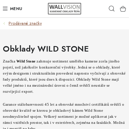
Přejít
Hleda
na
obsah
Prodávané značky
EXTERIÉR / INTERIÉR
VÝBĚR DLE MATERIÁLU
Obklady WILD STONE
VÝBĚR DLE BAREV
Značka
Wild Stone
zahrnuje sortiment umělého kamene zcela jiného
pojetí, než jakékoliv konkurenční výrobky. Jedná se o obklady, které
ČASTO HLEDÁTE
svým designem i strukturálním provedení naprosto vyčnívají z obrovské
řady produktů, které jsou dnes k dispozici. Obklady Wild Stone mají
INSPIRACE
velké jméno i na mezinárodní úrovni o čemž svědčí neustále se
rozvíjející export.
DLAŽBA
Garance stálobarevnosti 45 let a obrovské množství certifikátů svědčí o
obrovské kvalitě se kterou je obkladový kámen Wild Stone
PLOTY
neodmyslitelně spojen. Veškerý sortiment je možné aplikovat jak v
rámci vnitřních prostor, tak i v exteriérech, zejména na fasádách. Možná
je i montáž na krby.