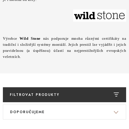
STAVEBNÍ CHEMIE
VZORKOVÉ OBKLADY
KONTAKT
DOPRAVA A PLATBA
VZORKOVNA
Výrobce
Wild Stone
nás podporuje mnoha různými certifikáty na
PRAKTICKÉ RADY
VZOREK
INSPIRACE
tradiční i složitější systémy montáží. Jejich prestiž lze vyjádřit i jejich
PROČ KOUPIT U NÁS?
VIRTUÁLNÍ PROHLÍDKA
pravidelnou (a úspěšnou) účastí na nejprestižnějších evropských
veletrzích.
OBCHODNÍ PODMÍNKY
REKLAMAČNÍ ŘÁD
GDPR
FILTROVAT PRODUKTY
V
Ř
DOPORUČUJEME
ý
a
p
z