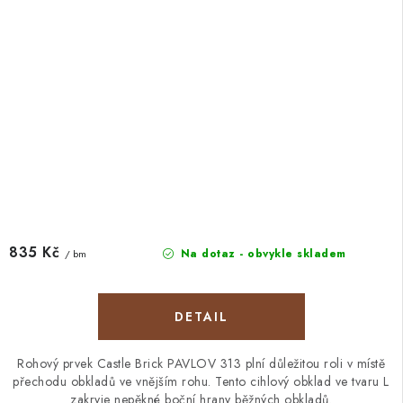
835 Kč
Na dotaz - obvykle skladem
/ bm
Rohový prvek Castle Brick PAVLOV 313 plní důležitou roli v místě
přechodu obkladů ve vnějším rohu. Tento cihlový obklad ve tvaru L
zakryje nepěkné boční hrany běžných obkladů.