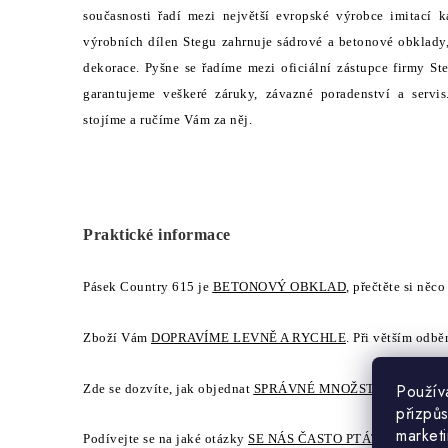
současnosti řadí mezi největší evropské výrobce imitac
výrobních dílen Stegu zahrnuje sádrové a betonové obklady
dekorace. Pyšne se řadíme mezi oficiální zástupce firmy 
garantujeme veškeré záruky, závazné poradenství a servi
stojíme a ručíme Vám za něj.
Praktické informace
Pásek Country 615 je
BETONOVÝ OBKLAD
, přečtěte si něc
Zboží Vám
DOPRAVÍME LEVNĚ A RYCHLE
. Při větším odbě
Použív
Zde se dozvíte, jak objednat
SPRÁVNÉ MNOŽSTVÍ
obkladu.
přizpůs
market
Podívejte se na jaké otázky
SE NÁS ČASTO PTÁTE
.