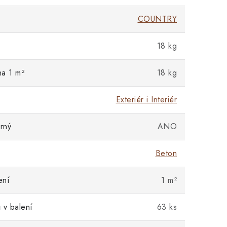
COUNTRY
18 kg
na 1 m²
18 kg
Exteriér i Interiér
rný
ANO
Beton
ení
1 m²
 v balení
63 ks