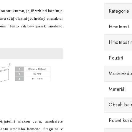
Kategorie
u strukturou, jejíž vzhled kopíruje
ává svůj vlastní jedinečný charakter
Hmotnost
upům. Tento cihlový pásek hnědého
Hmotnost 
Použití
Mrazuvzdo
Materiál
Obsah bal
Počet kusů
přijatelně nízkou cenu, mnohaleté
timentu umělého kamene. Stegu se v