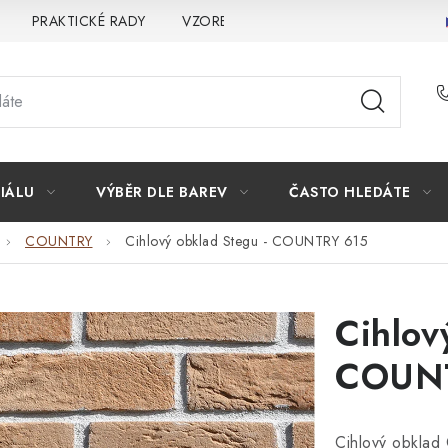
PRAKTICKÉ RADY
VZOREK
INSPIRACE
PROČ KOU
IÁLU
VÝBĚR DLE BAREV
ČASTO HLEDÁTE
COUNTRY
Cihlový obklad Stegu - COUNTRY 615
Cihlov
COUN
Cihlový obklad