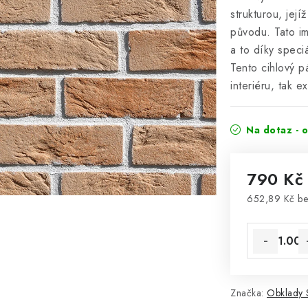
strukturou, její
původu. Tato im
a to díky speci
Tento cihlový 
interiéru, tak ex
Na dotaz - 
790 K
652,89 Kč b
Měrná cena
Značka:
Obklady