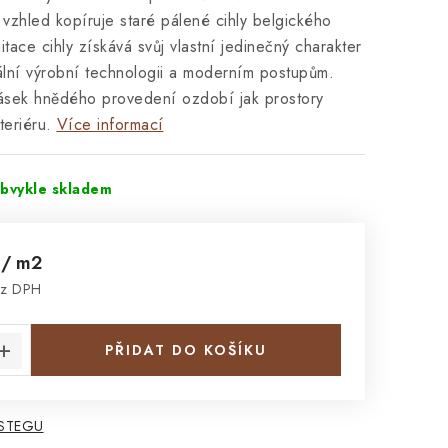
ž vzhled kopíruje staré pálené cihly belgického
itace cihly získává svůj vlastní jedinečný charakter
ální výrobní technologii a moderním postupům.
pásek hnědého provedení ozdobí jak prostory
teriéru.
Více informací
obvykle skladem
č
/ m2
ez DPH
:
PŘIDAT DO KOŠÍKU
 STEGU