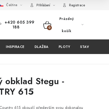
Čeština
PIT U NÁS?
VIRTUÁLNÍ PROHLÍDKA
OBCHODNÍ PODMÍN
Přihlášení
Registrace
Prázdný
+420 605 399
188
NÁKUPNÍ
košík
KOŠÍK
INSPIRACE
DLAŽBA
PLOTY
STAVEBNÍ CHEM
ý obklad Stegu -
TRY 615
 Country 615 okouzlí především svou dokonalou