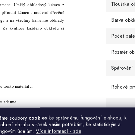
Tloušťka o
í kamene. Umělý obkladový kámen z
, přírodní kámen a moderní dřevěné
Barva obkl
Stegu a na všechny kamenné obklady
s. Za kvalitou každého obkladu si
Počet bale
Rozměr ob
Spárování
Rohové pr
o o tomto materiálu.
ru zdarma.
Poznámka
áme soubory
cookies
ke správnému fungování e-shopu, k
obení obsahu stránek vašim potřebám, ke statistickým a
ingovým účelům.
Více informací - zde