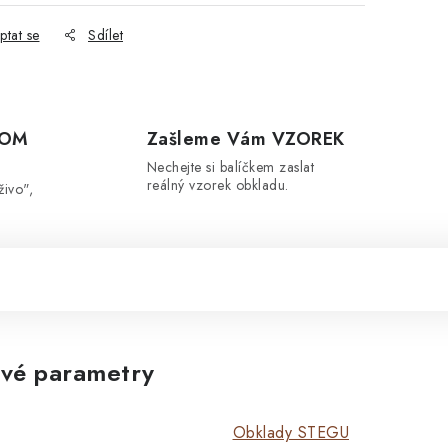
ptat se
Sdílet
OOM
Zašleme Vám VZOREK
Nechejte si balíčkem zaslat
reálný vzorek obkladu.
živo",
vé parametry
Obklady STEGU