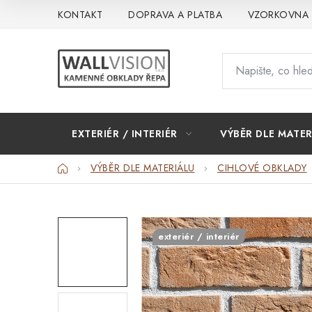
Přejít
KONTAKT
DOPRAVA A PLATBA
VZORKOVNA
na
obsah
EXTERIÉR / INTERIÉR
VÝBĚR DLE MATER
Domů
VÝBĚR DLE MATERIÁLU
CIHLOVÉ OBKLADY
exteriér / interiér