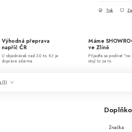
Tisk
Ze
Výhodná přeprava
Máme SHOWR
napříč ČR
ve Zlíně
U objednávek nad 30 tis. Kč je
Přijeďte se podívat "na 
doprava zdarma.
stojí to za to.
 (1)
Doplňko
Značka