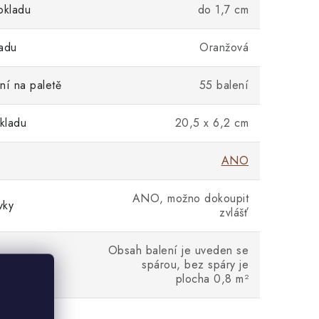
bkladu
do 1,7 cm
adu
Oranžová
ní na paletě
55 balení
kladu
20,5 x 6,2 cm
ANO
ANO, možno dokoupit
vky
zvlášť
Obsah balení je uveden se
spárou, bez spáry je
plocha 0,8 m²