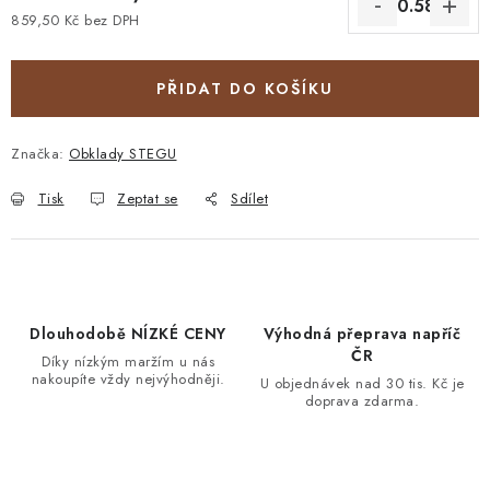
859,50 Kč bez DPH
Měrná cena:
PŘIDAT DO KOŠÍKU
Značka:
Obklady STEGU
Tisk
Zeptat se
Sdílet
Dlouhodobě NÍZKÉ CENY
Výhodná přeprava napříč
ČR
Díky nízkým maržím u nás
nakoupíte vždy nejvýhodněji.
U objednávek nad 30 tis. Kč je
doprava zdarma.