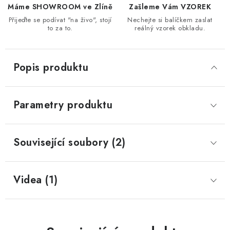
Máme SHOWROOM ve Zlíně
Zašleme Vám VZOREK
Přijeďte se podívat "na živo", stojí
Nechejte si balíčkem zaslat
to za to.
reálný vzorek obkladu.
Popis produktu
Parametry produktu
Související soubory (2)
Videa (1)