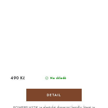
490 Kč
Na skladě
POWERELASTIK je elastické disperzní lepidlo, které je