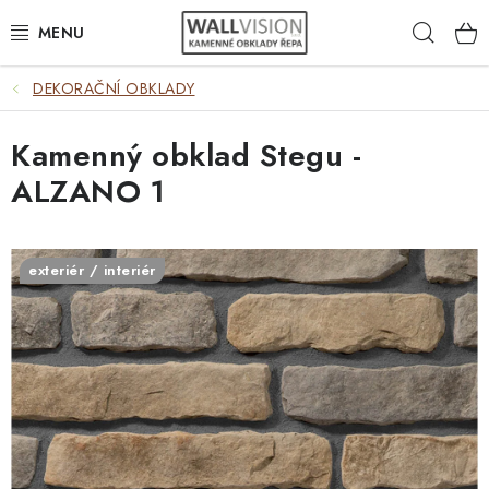
Přejít
Hleda
na
obsah
DEKORAČNÍ OBKLADY
EXTERIÉR / INTERIÉR
Kamenný obklad Stegu -
VÝBĚR DLE MATERIÁLU
ALZANO 1
VÝBĚR DLE BAREV
ČASTO HLEDÁTE
exteriér / interiér
INSPIRACE
DLAŽBA
PLOTY