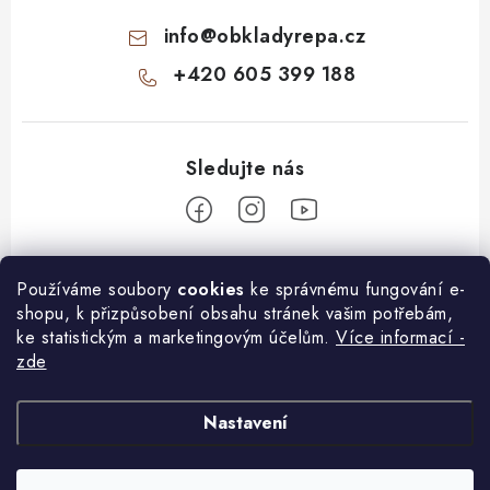
info
@
obkladyrepa.cz
+420 605 399 188
Z
Používáme soubory
cookies
ke správnému fungování e-
á
shopu, k přizpůsobení obsahu stránek vašim potřebám,
O nákupu
p
ke statistickým a marketingovým účelům.
Více informací -
a
zde
Doprava a platba
Informace pro Vás
t
í
Jak vybrat kamenný obklad
KONTAKT
Nastavení
Další benefity
DOPRAVA A PLATBA
Inspirace
Pomůžeme Vám s VÝBĚREM obkladu