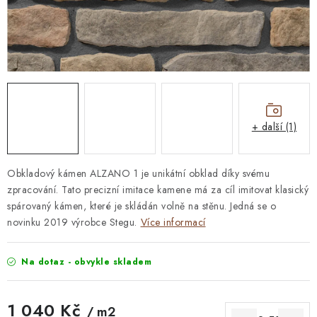
STAVEBNÍ CHEMIE
VZORKOVÉ OBKLADY
KONTAKT
DOPRAVA A PLATBA
VZORKOVNA
PRAKTICKÉ RADY
VZOREK
INSPIRACE
PROČ KOUPIT U NÁS?
VIRTUÁLNÍ PROHLÍDKA
+ další (1)
OBCHODNÍ PODMÍNKY
REKLAMAČNÍ ŘÁD
GDPR
Obkladový kámen ALZANO 1 je unikátní obklad díky svému
zpracování. Tato precizní imitace kamene má za cíl imitovat klasický
spárovaný kámen, které je skládán volně na stěnu. Jedná se o
novinku 2019 výrobce Stegu.
Více informací
Na dotaz - obvykle skladem
1 040 Kč
/ m2