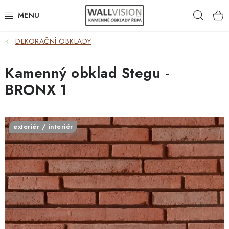
Přejít
Hleda
na
obsah
DEKORAČNÍ OBKLADY
EXTERIÉR / INTERIÉR
Kamenný obklad Stegu -
VÝBĚR DLE MATERIÁLU
BRONX 1
VÝBĚR DLE BAREV
ČASTO HLEDÁTE
exteriér / interiér
INSPIRACE
DLAŽBA
PLOTY