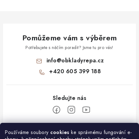
Pomůžeme vám s výběrem
Potřebujete s něčím poradit? Jsme tu pro vás!
info
@
obkladyrepa.cz
+420 605 399 188
Z
Používáme soubory
cookies
ke správnému fungování e-
á