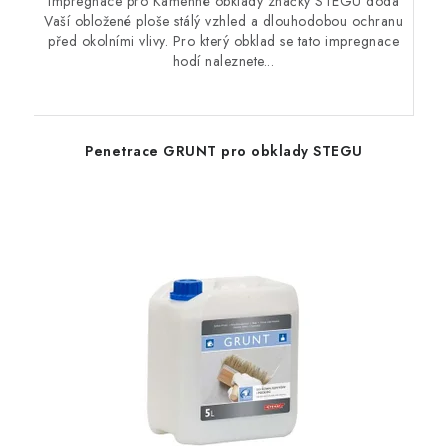
Impregnace pro Kamenné obklady značky STEGU dodá
Vaší obložené ploše stálý vzhled a dlouhodobou ochranu
před okolními vlivy. Pro který obklad se tato impregnace
hodí naleznete...
Penetrace GRUNT pro obklady STEGU