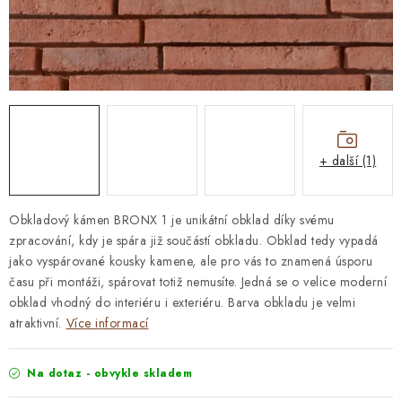
STAVEBNÍ CHEMIE
VZORKOVÉ OBKLADY
KONTAKT
DOPRAVA A PLATBA
VZORKOVNA
PRAKTICKÉ RADY
VZOREK
INSPIRACE
PROČ KOUPIT U NÁS?
VIRTUÁLNÍ PROHLÍDKA
+ další (1)
OBCHODNÍ PODMÍNKY
REKLAMAČNÍ ŘÁD
GDPR
Obkladový kámen BRONX 1 je unikátní obklad díky svému
zpracování, kdy je spára již součástí obkladu. Obklad tedy vypadá
jako vyspárované kousky kamene, ale pro vás to znamená úsporu
času při montáži, spárovat totiž nemusíte. Jedná se o velice moderní
obklad vhodný do interiéru i exteriéru. Barva obkladu je velmi
atraktivní.
Více informací
Na dotaz - obvykle skladem