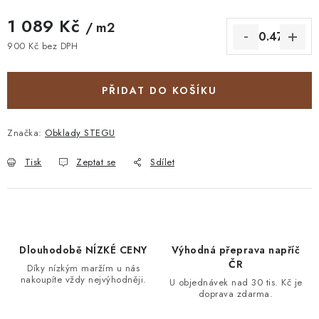
1 089 Kč
/ m2
900 Kč bez DPH
Měrná cena:
PŘIDAT DO KOŠÍKU
Značka:
Obklady STEGU
Tisk
Zeptat se
Sdílet
Dlouhodobě NÍZKÉ CENY
Výhodná přeprava napříč
ČR
Díky nízkým maržím u nás
nakoupíte vždy nejvýhodněji.
U objednávek nad 30 tis. Kč je
doprava zdarma.