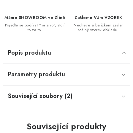
Máme SHOWROOM ve Zlíně
Zašleme Vám VZOREK
Přijeďte se podívat "na živo", stojí
Nechejte si balíčkem zaslat
to za to.
reálný vzorek obkladu.
Popis produktu
Parametry produktu
Související soubory (2)
Související produkty