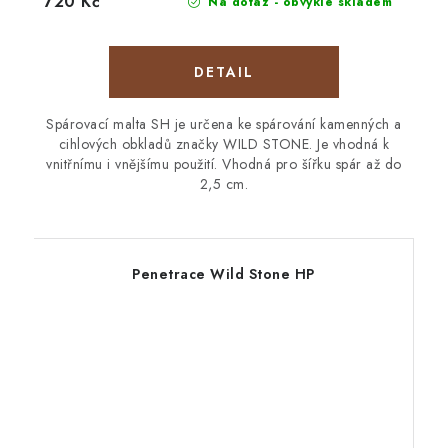
720 Kč
Na dotaz - obvykle skladem
Spárovací malta SH je určena ke spárování kamenných a
cihlových obkladů značky WILD STONE. Je vhodná k
vnitřnímu i vnějšímu použití. Vhodná pro šířku spár až do
2,5 cm.
Penetrace Wild Stone HP