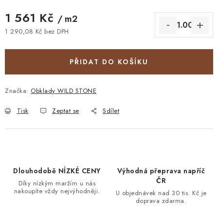
1 561 Kč
/ m2
1 290,08 Kč bez DPH
Měrná cena:
PŘIDAT DO KOŠÍKU
Značka:
Obklady WILD STONE
Tisk
Zeptat se
Sdílet
Dlouhodobě NÍZKÉ CENY
Výhodná přeprava napříč
ČR
Díky nízkým maržím u nás
nakoupíte vždy nejvýhodněji.
U objednávek nad 30 tis. Kč je
doprava zdarma.