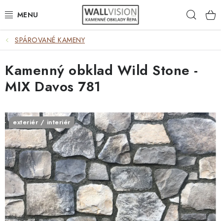
Přejít
Hleda
na
obsah
SPÁROVANÉ KAMENY
EXTERIÉR / INTERIÉR
Kamenný obklad Wild Stone -
VÝBĚR DLE MATERIÁLU
MIX Davos 781
VÝBĚR DLE BAREV
ČASTO HLEDÁTE
exteriér / interiér
INSPIRACE
DLAŽBA
PLOTY