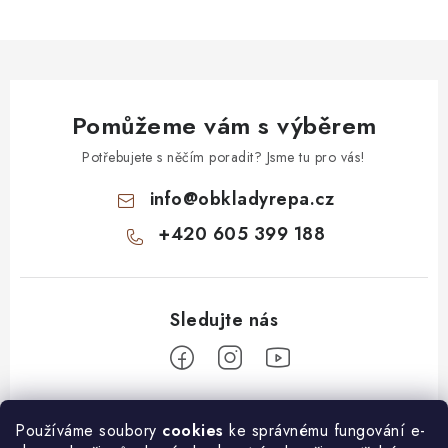
Pomůžeme vám s výběrem
Potřebujete s něčím poradit? Jsme tu pro vás!
info
@
obkladyrepa.cz
+420 605 399 188
Z
Používáme soubory
cookies
ke správnému fungování e-
á