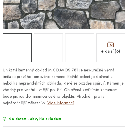
STAVEBNÍ CHEMIE
VZORKOVÉ OBKLADY
KONTAKT
DOPRAVA A PLATBA
VZORKOVNA
PRAKTICKÉ RADY
VZOREK
INSPIRACE
PROČ KOUPIT U NÁS?
VIRTUÁLNÍ PROHLÍDKA
+ další (6)
OBCHODNÍ PODMÍNKY
REKLAMAČNÍ ŘÁD
GDPR
Unikátní kamenný obklad MIX DAVOS 781 je neskutečně věrná
imitace pravého lomového kamene. Každé balení je složené z
několika nepravidelných obkladů, které se později spárují. Kámen je
vhodný pro vnitřní i vnější použití. Obložená zeď tímto kamenem
bude jasnou dominantou celého objektu. Vhodné i pro ty
nejnáročnější zákazníky.
Více informací
Na dotaz - obvykle skladem