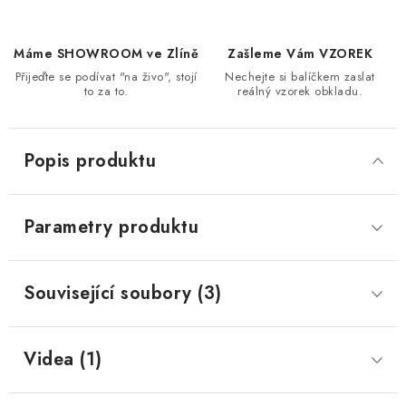
Máme SHOWROOM ve Zlíně
Zašleme Vám VZOREK
Přijeďte se podívat "na živo", stojí
Nechejte si balíčkem zaslat
to za to.
reálný vzorek obkladu.
Popis produktu
Parametry produktu
Související soubory (3)
Videa (1)